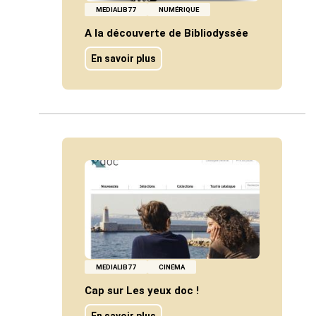
Actions culturelles
MEDIALIB77
NUMÉRIQUE
Desserte documentaire
A la découverte de Bibliodyssée
Accompagnement au quotidien
Accompagnement de projets
En savoir plus
Ressources
pro
Tutoriels Syrtis
Veille professionnelle
Fiches pratiques
Publications
MEDIALIB77
CINÉMA
Cap sur Les yeux doc !
En savoir plus