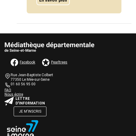
AUTRES INFORMATIONS ET MENTIONS LÉGALES
Facebook
Pearltrees
Informations de contact
Bloc
Rue Jean-Baptiste Colbert
de
77350 Le Mée-sur-Seine
texte
01 60 56 95 00
Une question ?
Bloc
FAQ
Nous écrire
de
Bloc
LETTRE
texte
de
D'INFORMATION
texte
JE M'INSCRIS
Bloc
de
texte