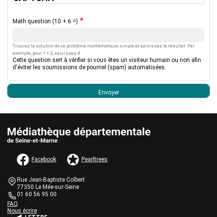
Math question (10 + 6 =)
Trouvez la solution de ce problème mathématique simple et saisissez le résultat. Par
exemple, pour 1 + 3, saisissez 4.
Cette question sert à vérifier si vous êtes un visiteur humain ou non afin
d'éviter les soumissions de pourriel (spam) automatisées.
AUTRES INFORMATIONS ET MENTIONS LÉGALES
Facebook
Pearltrees
Informations de contact
Bloc
Rue Jean-Baptiste Colbert
de
77350 Le Mée-sur-Seine
texte
01 60 56 95 00
Une question ?
Bloc
FAQ
Nous écrire
de