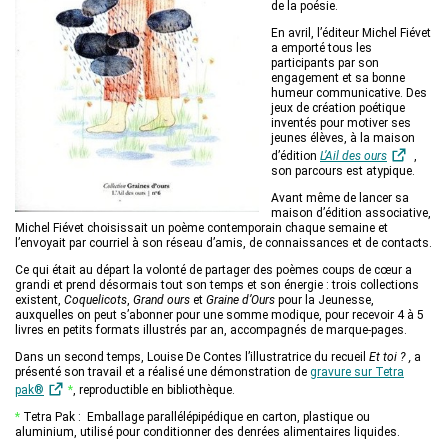
de la poésie.
En avril, l’éditeur Michel Fiévet
a emporté tous les
participants par son
engagement et sa bonne
humeur communicative. Des
jeux de création poétique
inventés pour motiver ses
jeunes élèves, à la maison
d’édition
L’Ail des ours
,
son parcours est atypique.
Avant même de lancer sa
maison d’édition associative,
Michel Fiévet choisissait un poème contemporain chaque semaine et
l’envoyait par courriel à son réseau d’amis, de connaissances et de contacts.
Ce qui était au départ la volonté de partager des poèmes coups de cœur a
grandi et prend désormais tout son temps et son énergie : trois collections
existent,
Coquelicots
,
Grand ours
et
Graine d’Ours
pour la Jeunesse,
auxquelles on peut s’abonner pour une somme modique, pour recevoir 4 à 5
livres en petits formats illustrés par an, accompagnés de marque-pages.
Dans un second temps, Louise De Contes l’illustratrice du recueil
Et toi ? ,
a
présenté son travail et a réalisé une démonstration de
gravure sur Tetra
pak®
*
, reproductible en bibliothèque.
*
Tetra Pak : Emballage parallélépipédique en carton, plastique ou
aluminium, utilisé pour conditionner des denrées alimentaires liquides.