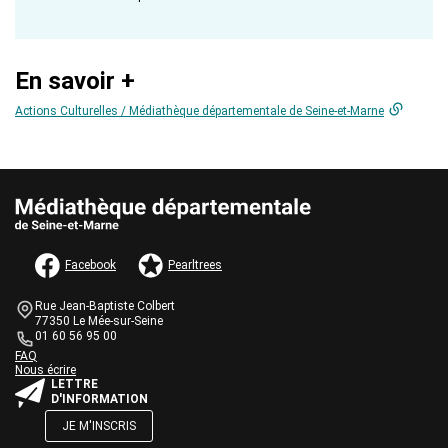
En savoir +
Actions Culturelles / Médiathèque départementale de Seine-et-Marne
AUTRES INFORMATIONS ET MENTIONS LÉGALES
Facebook
Pearltrees
Informations de contact
Bloc
Rue Jean-Baptiste Colbert
de
77350 Le Mée-sur-Seine
texte
01 60 56 95 00
Une question ?
Bloc
FAQ
Nous écrire
de
Bloc
LETTRE
texte
de
D'INFORMATION
texte
JE M'INSCRIS