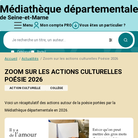
Aller
logo
au
contenu
principal
Main
Mon
Vous êtes
main_menu
User
Vous
user_account
Vous
Menu
Mon compte PRO
Vous êtes un particulier ?
compte
un
êtes
navigation
account
êtes
PRO
particulier
La
un
?
MD77
particulier
menu
un
Connexion
?
Trouver une bibliothèque
Missions
particulier
Mot de passe perdu
Ressources numériques
L'équipe
Catalogue
Portail
?
Schéma départemental
Accueil
Actualités
Zoom sur les actions culturelles Poésie 2026
Aides et subventions
ZOOM SUR LES ACTIONS CULTURELLES
Collections
POÉSIE 2026
Coups de cœur
Nouveautés
ACTION CULTURELLE
COLLÈGE
Ressources numériques
Collections thématiques
Voici un récapitulatif des actions autour de la poésie portées par la
Matériel de médiation
Médiathèque départementale en 2026.
Formations
Informations pratiques
L'offre de formation
Services