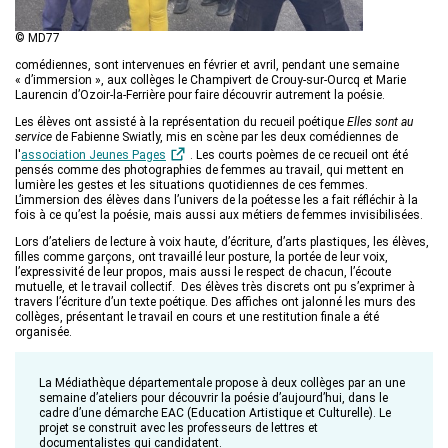
© MD77
comédiennes, sont intervenues en février et avril, pendant une semaine
« d’immersion », aux collèges le Champivert de Crouy-sur-Ourcq et Marie
Laurencin d’Ozoir-la-Ferrière pour faire découvrir autrement la poésie.
Les élèves ont assisté à la représentation du recueil poétique
Elles sont au
service
de Fabienne Swiatly, mis en scène par les deux comédiennes de
l'
association Jeunes Pages
. Les courts poèmes de ce recueil ont été
pensés comme des photographies de femmes au travail, qui mettent en
lumière les gestes et les situations quotidiennes de ces femmes.
L’immersion des élèves dans l’univers de la poétesse les a fait réfléchir à la
fois à ce qu’est la poésie, mais aussi aux métiers de femmes invisibilisées.
Lors d’ateliers de lecture à voix haute, d’écriture, d’arts plastiques, les élèves,
filles comme garçons, ont travaillé leur posture, la portée de leur voix,
l’expressivité de leur propos, mais aussi le respect de chacun, l’écoute
mutuelle, et le travail collectif. Des élèves très discrets ont pu s’exprimer à
travers l’écriture d’un texte poétique. Des affiches ont jalonné les murs des
collèges, présentant le travail en cours et une restitution finale a été
organisée.
La Médiathèque départementale propose à deux collèges par an une
semaine d’ateliers pour découvrir la poésie d’aujourd’hui, dans le
cadre d’une démarche EAC (Education Artistique et Culturelle). Le
projet se construit avec les professeurs de lettres et
documentalistes qui candidatent.