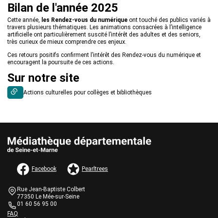
Bilan de l'année 2025
Cette année,
les Rendez-vous du numérique
ont touché des publics variés à
travers plusieurs thématiques. Les animations consacrées à l’intelligence
artificielle ont particulièrement suscité l’intérêt des adultes et des seniors,
très curieux de mieux comprendre ces enjeux.
Ces retours positifs confirment l’intérêt des Rendez-vous du numérique et
encouragent la poursuite de ces actions.
Sur notre site
Actions culturelles pour collèges et bibliothèques
AUTRES INFORMATIONS ET MENTIONS LÉGALES
Facebook
Pearltrees
Informations de contact
Bloc
Rue Jean-Baptiste Colbert
de
77350 Le Mée-sur-Seine
texte
01 60 56 95 00
Une question ?
Bloc
FAQ