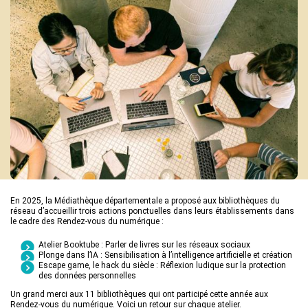
Actions culturelles
Desserte documentaire
Accompagnement au quotidien
Accompagnement de projets
Ressources
pro
Tutoriels Syrtis
Veille professionnelle
Fiches pratiques
Publications
En 2025, la Médiathèque départementale a proposé aux bibliothèques du
réseau d’accueillir trois actions ponctuelles dans leurs établissements dans
le cadre des Rendez-vous du numérique :
Atelier Booktube : Parler de livres sur les réseaux sociaux
Plonge dans l’IA : Sensibilisation à l’intelligence artificielle et création
Escape game, le hack du siècle : Réflexion ludique sur la protection
des données personnelles
Un grand merci aux 11 bibliothèques qui ont participé cette année aux
Rendez-vous du numérique. Voici un retour sur chaque atelier.