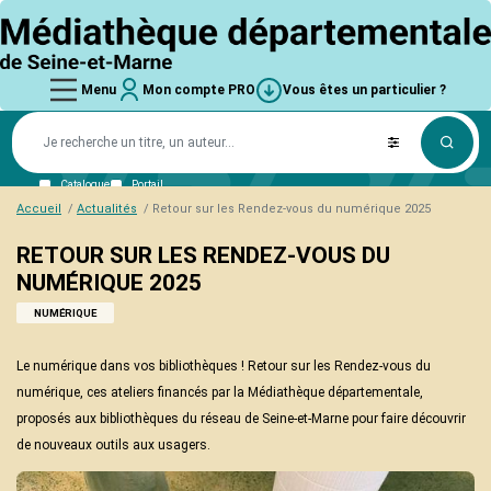
Aller
logo
au
contenu
principal
Main
Mon
Vous êtes
main_menu
User
Vous
user_account
Vous
Menu
Mon compte PRO
Vous êtes un particulier ?
compte
un
êtes
navigation
account
êtes
PRO
particulier
La
un
?
MD77
particulier
menu
un
Connexion
?
Trouver une bibliothèque
Missions
particulier
Mot de passe perdu
Ressources numériques
L'équipe
Catalogue
Portail
?
Schéma départemental
Accueil
Actualités
Retour sur les Rendez-vous du numérique 2025
Aides et subventions
RETOUR SUR LES RENDEZ-VOUS DU
Collections
NUMÉRIQUE 2025
Coups de cœur
Nouveautés
NUMÉRIQUE
Ressources numériques
Collections thématiques
Le numérique dans vos bibliothèques ! Retour sur les Rendez-vous du
Matériel de médiation
numérique, ces ateliers financés par la Médiathèque départementale,
Formations
proposés aux bibliothèques du réseau de Seine-et-Marne pour faire découvrir
Informations pratiques
de nouveaux outils aux usagers.
L'offre de formation
Services