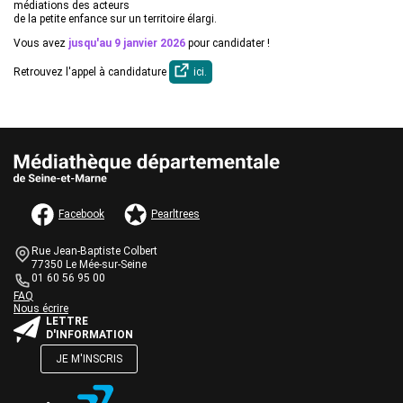
médiations des acteurs
de la petite enfance sur un territoire élargi.
Vous avez
jusqu'au 9 janvier 2026
pour candidater !
Retrouvez l'appel à candidature
ici.
AUTRES INFORMATIONS ET MENTIONS LÉGALES
Facebook
Pearltrees
Informations de contact
Bloc
Rue Jean-Baptiste Colbert
de
77350 Le Mée-sur-Seine
texte
01 60 56 95 00
Une question ?
Bloc
FAQ
Nous écrire
de
Bloc
LETTRE
texte
de
D'INFORMATION
texte
JE M'INSCRIS
Bloc
de