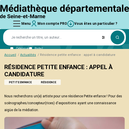
Aller
logo
au
contenu
principal
Main
Mon
Vous êtes
main_menu
User
Vous
user_account
Vous
Menu
Mon compte PRO
Vous êtes un particulier ?
compte
un
êtes
navigation
account
êtes
PRO
particulier
La
un
?
MD77
particulier
menu
un
Connexion
?
Trouver une bibliothèque
Missions
particulier
Mot de passe perdu
Ressources numériques
L'équipe
Catalogue
Portail
?
Schéma départemental
Accueil
Actualités
Résidence petite enfance : appel à candidature
Aides et subventions
RÉSIDENCE PETITE ENFANCE : APPEL À
Collections
CANDIDATURE
Coups de cœur
Nouveautés
PETITE ENFANCE
RÉSIDENCE
Ressources numériques
Collections thématiques
Nous recherchons un(e) artiste pour une résidence Petite enfance ! Pour des
Matériel de médiation
scénographes/concepteur(rices) d'expositions ayant une connaissance
Formations
aigüe de la médiation.
Informations pratiques
L'offre de formation
Services