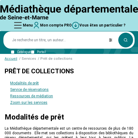
Aller
logo
au
contenu
principal
Main
Mon
Vous êtes
main_menu
User
Vous
user_account
Vous
Menu
Mon compte PRO
Vous êtes un particulier ?
compte
un
êtes
navigation
account
êtes
PRO
particulier
La
un
?
MD77
particulier
menu
un
Connexion
?
Trouver une bibliothèque
Missions
particulier
Mot de passe perdu
Ressources numériques
L'équipe
Catalogue
Portail
?
Schéma départemental
Accueil
Services
Prêt de collections
Aides et subventions
PRÊT DE COLLECTIONS
Title
Collections
Coups de cœur
Modalités de prêt
Nouveautés
Service de réservations
Ressources numériques
Ressources de médiation
Collections thématiques
Zoom sur les services
Matériel de médiation
Formations
Modalités de prêt
Informations pratiques
L'offre de formation
La Médiathèque départementale est un centre de ressources de plus de 180
000 documents . Elle met ses collections à disposition des bibliothèques du
Services
réseau départemental, qui les prêtent à leur tour à leurs publics. La