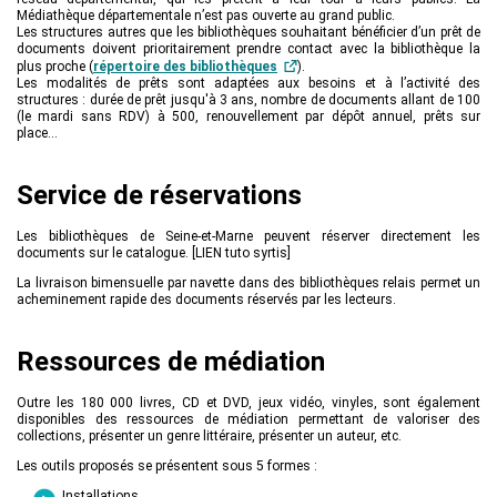
Actions culturelles
Médiathèque départementale n’est pas ouverte au grand public.
Les structures autres que les bibliothèques souhaitant bénéficier d’un prêt de
Desserte documentaire
documents doivent prioritairement prendre contact avec la bibliothèque la
Accompagnement au quotidien
plus proche (
répertoire des bibliothèques
).
Accompagnement de projets
Les modalités de prêts sont adaptées aux besoins et à l’activité des
structures : durée de prêt jusqu'à 3 ans, nombre de documents allant de 100
Ressources
(le mardi sans RDV) à 500, renouvellement par dépôt annuel, prêts sur
pro
place...
Tutoriels Syrtis
Veille professionnelle
Service de réservations
Fiches pratiques
Publications
Les bibliothèques de Seine-et-Marne peuvent réserver directement les
documents sur le catalogue. [LIEN tuto syrtis]
La livraison bimensuelle par navette dans des bibliothèques relais permet un
acheminement rapide des documents réservés par les lecteurs.
Ressources de médiation
Outre les 180 000 livres, CD et DVD, jeux vidéo, vinyles, sont également
disponibles des ressources de médiation permettant de valoriser des
collections, présenter un genre littéraire, présenter un auteur, etc.
Les outils proposés se présentent sous 5 formes :
Installations