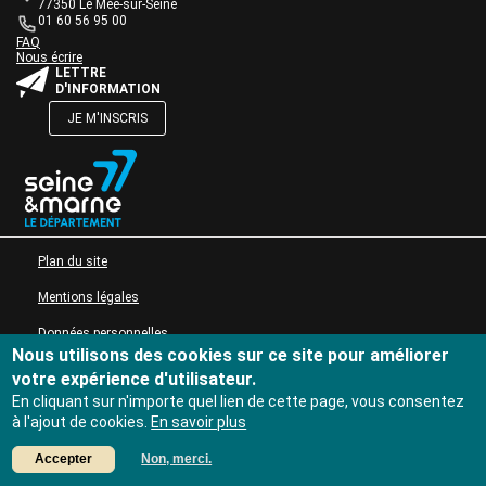
de
77350 Le Mée-sur-Seine
Actions culturelles
texte
01 60 56 95 00
Desserte documentaire
Une question ?
Bloc
FAQ
Accompagnement au quotidien
Nous écrire
de
Bloc
LETTRE
texte
Accompagnement de projets
de
D'INFORMATION
Ressources
texte
JE M'INSCRIS
pro
Tutoriels Syrtis
Bloc
de
Veille professionnelle
texte
Fiches pratiques
Publications
Bloc
MENU PIED DE PAGE
Plan du site
de
texte
Mentions légales
Données personnelles
Nous utilisons des cookies sur ce site pour améliorer
Accessibilité : non conforme
votre expérience d'utilisateur.
En cliquant sur n'importe quel lien de cette page, vous consentez
à l'ajout de cookies.
En savoir plus
Accepter
Non, merci.