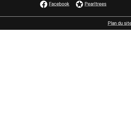
Facebook
Pearltrees
Bloc
MENU PIED D
Plan du sit
de
texte