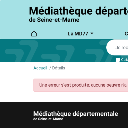
logo
Main
La MD77
C
main_menu
navigation
Cat
Accueil
Détails
Une erreur s'est produite: aucune oeuvre n'a 
AUTRES INFORMATIONS ET MENTIONS LÉ