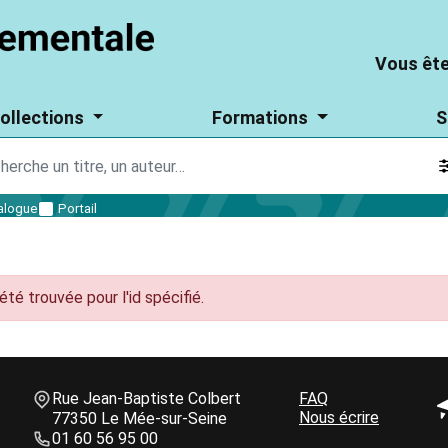
Aller
Vous
Vous
au
êtes
êtes
Vous ête
contenu
un
particulier
un
principal
?
ollections
Formations
S
parti
?
alogue
Portail
été trouvée pour l'id spécifié.
Informations de contact
Une question ?
Bloc
Rue Jean-Baptiste Colbert
Bloc
FAQ
B
GALES
Nous écrire
de
77350 Le Mée-sur-Seine
de
d
texte
01 60 56 95 00
texte
t