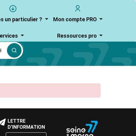
User
user_account
account
s un particulier ?
Mon compte PRO
menu
ervices
Ressources pro
culier
loc
LETTRE
Bloc
e
D'INFORMATION
de
exte
texte