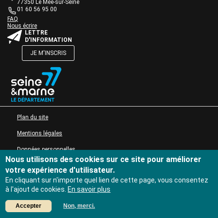
de
77350 Le Mée-sur-Seine
Actions culturelles
texte
01 60 56 95 00
Desserte documentaire
Une question ?
Bloc
FAQ
Accompagnement au quotidien
Nous écrire
de
Bloc
LETTRE
texte
Accompagnement de projets
de
D'INFORMATION
Ressources
texte
JE M'INSCRIS
pro
Tutoriels Syrtis
Bloc
de
Veille professionnelle
texte
Fiches pratiques
Publications
Bloc
MENU PIED DE PAGE
Plan du site
de
texte
Mentions légales
Données personnelles
Nous utilisons des cookies sur ce site pour améliorer
Accessibilité : non conforme
votre expérience d'utilisateur.
En cliquant sur n'importe quel lien de cette page, vous consentez
à l'ajout de cookies.
En savoir plus
Accepter
Non, merci.