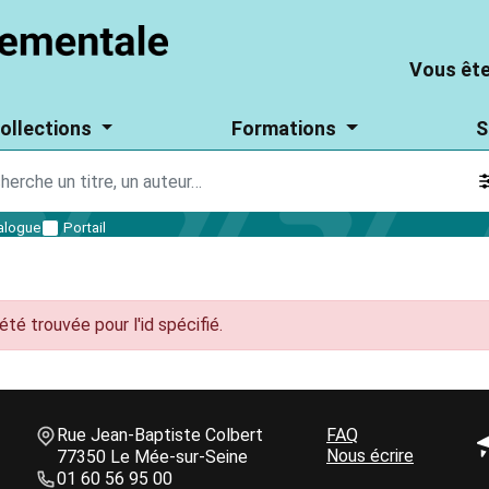
Aller
Vous
Vous
au
êtes
êtes
Vous ête
contenu
un
particulier
un
principal
?
ollections
Formations
S
parti
?
alogue
Portail
été trouvée pour l'id spécifié.
Informations de contact
Une question ?
Bloc
Rue Jean-Baptiste Colbert
Bloc
FAQ
B
GALES
Nous écrire
de
77350 Le Mée-sur-Seine
de
d
texte
01 60 56 95 00
texte
t