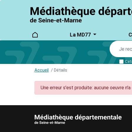
logo
Main
La MD77
C
main_menu
navigation
Cat
Accueil
Détails
Une erreur s'est produite: aucune oeuvre n'a 
AUTRES INFORMATIONS ET MENTIONS LÉ