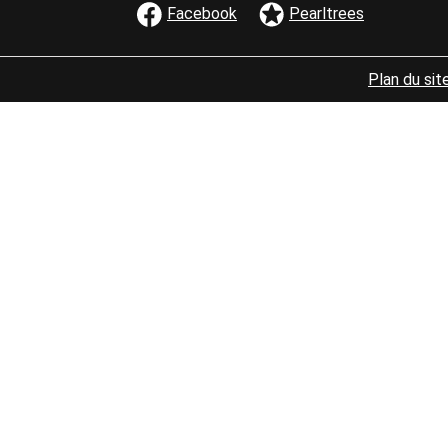
Facebook
Pearltrees
Bloc
MENU PIED D
Plan du sit
de
texte