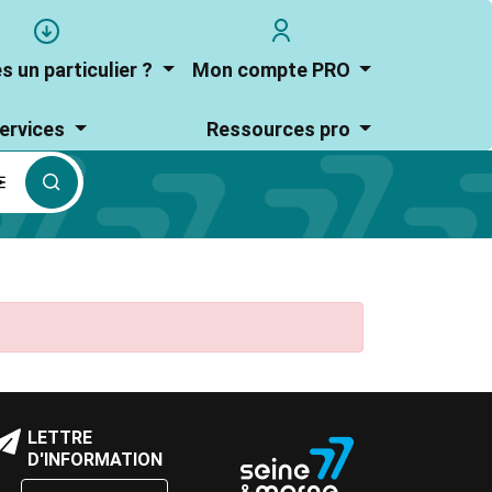
User
user_account
account
s un particulier ?
Mon compte PRO
menu
ervices
Ressources pro
culier
loc
LETTRE
Bloc
e
D'INFORMATION
de
exte
texte