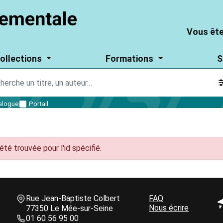
Aller
Vous
Vous
au
êtes
êtes
Vous ête
contenu
un
particulier
un
principal
?
ollections
Formations
S
parti
?
alogue
Portail
été trouvée pour l'id spécifié.
Informations de contact
Une question ?
Bloc
Rue Jean-Baptiste Colbert
Bloc
FAQ
B
GALES
Nous écrire
de
77350 Le Mée-sur-Seine
de
d
texte
01 60 56 95 00
texte
t