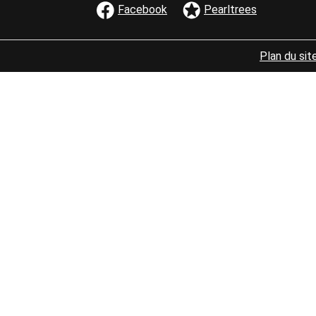
Facebook
Pearltrees
Bloc
MENU PIED D
Plan du sit
de
texte