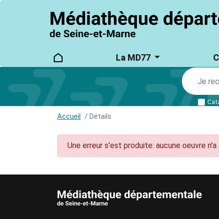
logo
Main
La MD77
C
main_menu
navigation
Cat
Accueil
Détails
Une erreur s'est produite: aucune oeuvre n'a 
AUTRES INFORMATIONS ET MENTIONS LÉ