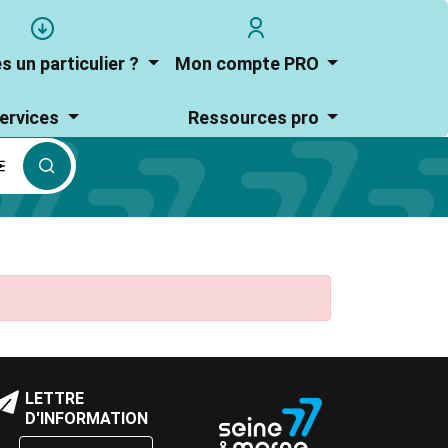
User
user_account
account
s un particulier ?
Mon compte PRO
menu
ervices
Ressources pro
culier
loc
LETTRE
Bloc
e
D'INFORMATION
de
exte
texte