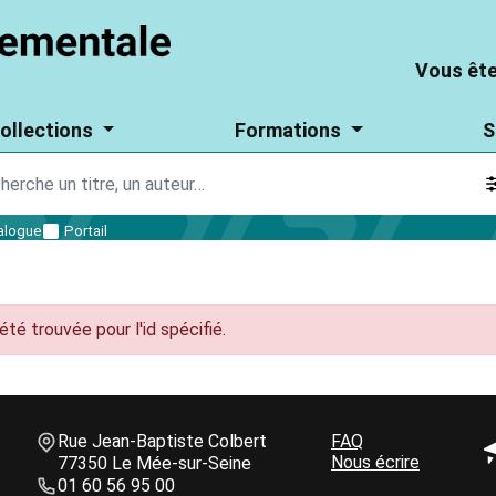
Aller
Vous
Vous
au
êtes
êtes
Vous ête
contenu
un
particulier
un
principal
?
ollections
Formations
S
parti
?
alogue
Portail
été trouvée pour l'id spécifié.
Informations de contact
Une question ?
Bloc
Rue Jean-Baptiste Colbert
Bloc
FAQ
B
GALES
Nous écrire
de
77350 Le Mée-sur-Seine
de
d
texte
01 60 56 95 00
texte
t