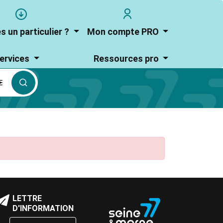
User
user_account
account
s un particulier ?
Mon compte PRO
menu
ervices
Ressources pro
culier
loc
LETTRE
Bloc
e
D'INFORMATION
de
exte
texte