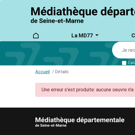
logo
Main
La MD77
C
main_menu
navigation
Cat
Accueil
Détails
Une erreur s'est produite: aucune oeuvre n'a 
AUTRES INFORMATIONS ET MENTIONS LÉ