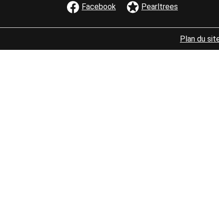
Facebook
Pearltrees
Bloc
MENU PIED D
Plan du sit
de
texte