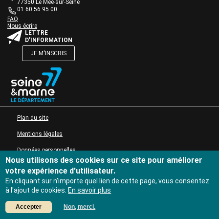
de
77350 Le Mée-sur-Seine
Actions culturelles
texte
01 60 56 95 00
Desserte documentaire
Une question ?
Bloc
FAQ
Accompagnement au quotidien
Nous écrire
de
Bloc
LETTRE
texte
Accompagnement de projets
de
D'INFORMATION
Ressources
texte
JE M'INSCRIS
pro
Tutoriels Syrtis
Bloc
de
Veille professionnelle
texte
Fiches pratiques
Publications
Bloc
MENU PIED DE PAGE
Plan du site
de
texte
Mentions légales
Données personnelles
Nous utilisons des cookies sur ce site pour améliorer
Accessibilité : non conforme
votre expérience d'utilisateur.
En cliquant sur n'importe quel lien de cette page, vous consentez
à l'ajout de cookies.
En savoir plus
Accepter
Non, merci.