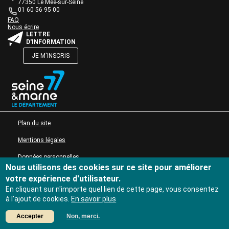
de
77350 Le Mée-sur-Seine
Actions culturelles
texte
01 60 56 95 00
Desserte documentaire
Une question ?
Bloc
FAQ
Accompagnement au quotidien
Nous écrire
de
Bloc
LETTRE
texte
Accompagnement de projets
de
D'INFORMATION
Ressources
texte
JE M'INSCRIS
pro
Tutoriels Syrtis
Bloc
de
Veille professionnelle
texte
Fiches pratiques
Publications
Bloc
MENU PIED DE PAGE
Plan du site
de
texte
Mentions légales
Données personnelles
Nous utilisons des cookies sur ce site pour améliorer
Accessibilité : non conforme
votre expérience d'utilisateur.
En cliquant sur n'importe quel lien de cette page, vous consentez
à l'ajout de cookies.
En savoir plus
Accepter
Non, merci.