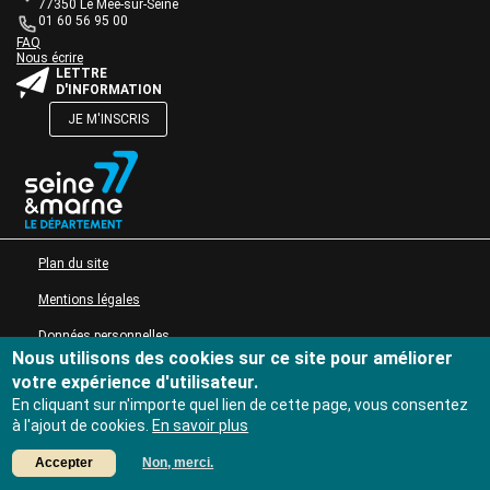
de
77350 Le Mée-sur-Seine
Actions culturelles
texte
01 60 56 95 00
Desserte documentaire
Une question ?
Bloc
FAQ
Accompagnement au quotidien
Nous écrire
de
Bloc
LETTRE
texte
Accompagnement de projets
de
D'INFORMATION
Ressources
texte
JE M'INSCRIS
pro
Tutoriels Syrtis
Bloc
de
Veille professionnelle
texte
Fiches pratiques
Publications
Bloc
MENU PIED DE PAGE
Plan du site
de
texte
Mentions légales
Données personnelles
Nous utilisons des cookies sur ce site pour améliorer
Accessibilité : non conforme
votre expérience d'utilisateur.
En cliquant sur n'importe quel lien de cette page, vous consentez
à l'ajout de cookies.
En savoir plus
Accepter
Non, merci.