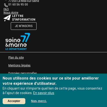
de
77350 Le Mée-sur-Seine
Actions culturelles
texte
01 60 56 95 00
Desserte documentaire
Une question ?
Bloc
FAQ
Accompagnement au quotidien
Nous écrire
de
Bloc
LETTRE
texte
Accompagnement de projets
de
D'INFORMATION
Ressources
texte
JE M'INSCRIS
pro
Tutoriels Syrtis
Bloc
de
Veille professionnelle
texte
Fiches pratiques
Publications
Bloc
MENU PIED DE PAGE
Plan du site
de
texte
Mentions légales
Données personnelles
Nous utilisons des cookies sur ce site pour améliorer
Accessibilité : non conforme
votre expérience d'utilisateur.
En cliquant sur n'importe quel lien de cette page, vous consentez
à l'ajout de cookies.
En savoir plus
Accepter
Non, merci.