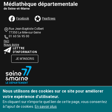
AUTRES INFORMATIONS ET MENTIONS LÉGALES
Facebook
Pearltrees
Informations de contact
Bloc
Rue Jean-Baptiste Colbert
de
77350 Le Mée-sur-Seine
texte
01 60 56 95 00
Une question ?
Bloc
FAQ
Nous écrire
de
Bloc
LETTRE
texte
de
D'INFORMATION
texte
JE M'INSCRIS
Bloc
de
texte
Bloc
MENU PIED DE PAGE
Nous utilisons des cookies sur ce site pour améliorer
Plan du site
de
votre expérience d'utilisateur.
texte
Mentions légales
En cliquant sur n'importe quel lien de cette page, vous consentez
à l'ajout de cookies.
En savoir plus
Données personnelles