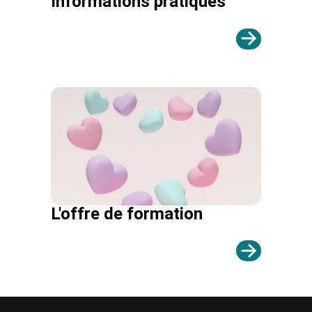
Informations pratiques
Actions culturelles
Desserte documentaire
Accompagnement au quotidien
Accompagnement de projets
Ressources
pro
Tutoriels Syrtis
Veille professionnelle
Fiches pratiques
Publications
L'offre de formation