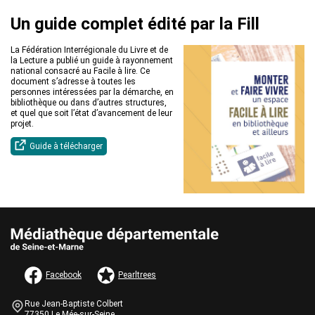
Un guide complet édité par la Fill
La Fédération Interrégionale du Livre et de
la Lecture a publié un guide à rayonnement
national consacré au Facile à lire. Ce
document s’adresse à toutes les
personnes intéressées par la démarche, en
bibliothèque ou dans d’autres structures,
et quel que soit l’état d’avancement de leur
projet.
Guide à télécharger
AUTRES INFORMATIONS ET MENTIONS LÉGALES
Facebook
Pearltrees
Informations de contact
Bloc
Rue Jean-Baptiste Colbert
de
77350 Le Mée-sur-Seine