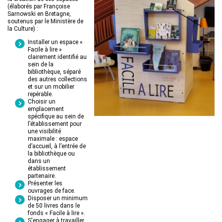
(élaborés par Françoise
Sarnowski en Bretagne,
soutenus par le Ministère de
la Culture) :
Installer un espace «
Facile à lire »
clairement identifié au
sein de la
bibliothèque, séparé
des autres collections
et sur un mobilier
repérable.
Choisir un
emplacement
spécifique au sein de
l’établissement pour
une visibilité
maximale : espace
d’accueil, à l’entrée de
la bibliothèque ou
dans un
établissement
partenaire.
Présenter les
ouvrages de face.
Disposer un minimum
de 50 livres dans le
fonds « Facile à lire ».
S'engager à travailler