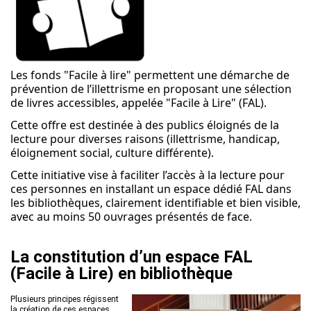
Actions culturelles
Desserte documentaire
Accompagnement au quotidien
Accompagnement de projets
Ressources
Les fonds "Facile à lire" permettent une démarche de
pro
prévention de l’illettrisme en proposant une sélection
Tutoriels Syrtis
de livres accessibles, appelée "Facile à Lire" (FAL).
Veille professionnelle
Fiches pratiques
Cette offre est destinée à des publics éloignés de la
lecture pour diverses raisons (illettrisme, handicap,
Publications
éloignement social, culture différente).
Cette initiative vise à faciliter l’accès à la lecture pour
ces personnes en installant un espace dédié FAL dans
les bibliothèques, clairement identifiable et bien visible,
avec au moins 50 ouvrages présentés de face.
La constitution d’un espace FAL
(Facile à Lire) en bibliothèque
Plusieurs principes régissent
la création de ces espaces