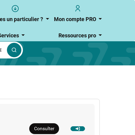
s
User
user_account
account
es un particulier ?
Mon compte PRO
r
menu
Services
Ressources pro
culier
Consulter