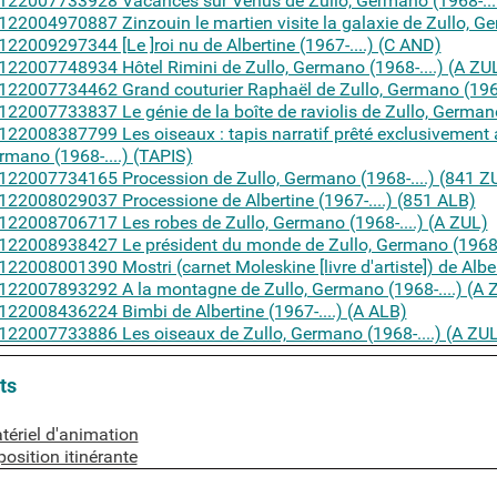
122007733928 Vacances sur Vénus de Zullo, Germano (1968-...
122004970887 Zinzouin le martien visite la galaxie de Zullo, Ge
122009297344 [Le ]roi nu de Albertine (1967-....) (C AND)
122007748934 Hôtel Rimini de Zullo, Germano (1968-....) (A ZU
122007734462 Grand couturier Raphaël de Zullo, Germano (1968-
122007733837 Le génie de la boîte de raviolis de Zullo, Germano
122008387799 Les oiseaux : tapis narratif prêté exclusivement av
rmano (1968-....) (TAPIS)
122007734165 Procession de Zullo, Germano (1968-....) (841 Z
122008029037 Processione de Albertine (1967-....) (851 ALB)
122008706717 Les robes de Zullo, Germano (1968-....) (A ZUL)
122008938427 Le président du monde de Zullo, Germano (1968-.
122008001390 Mostri (carnet Moleskine [livre d'artiste]) de Alber
122007893292 A la montagne de Zullo, Germano (1968-....) (A 
122008436224 Bimbi de Albertine (1967-....) (A ALB)
122007733886 Les oiseaux de Zullo, Germano (1968-....) (A ZU
ts
pour sujet
tériel d'animation
position itinérante