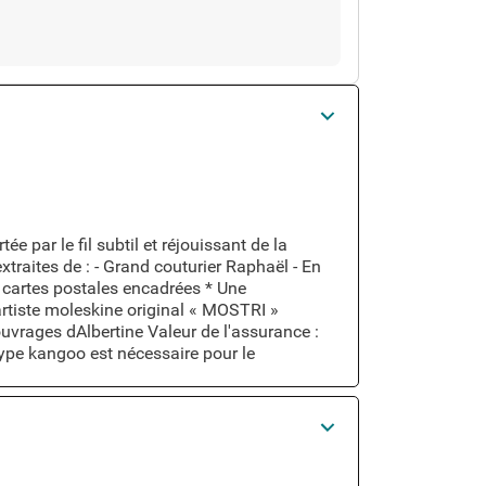
ée par le fil subtil et réjouissant de la
xtraites de : - Grand couturier Raphaël - En
de cartes postales encadrées * Une
artiste moleskine original « MOSTRI »
ouvrages dAlbertine Valeur de l'assurance :
type kangoo est nécessaire pour le