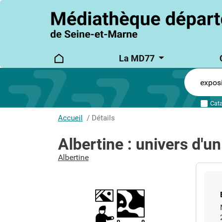
logo
Main
La MD77
main_menu
navigation
Cat
Accueil
Détails
Albertine : univers d'u
Auteur
Albertine