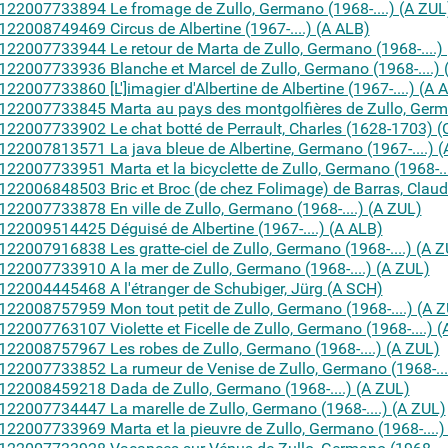
122007733894 Le fromage de Zullo, Germano (1968-....) (A ZUL
122008749469 Circus de Albertine (1967-....) (A ALB)
122007733944 Le retour de Marta de Zullo, Germano (1968-....)
122007733936 Blanche et Marcel de Zullo, Germano (1968-....) 
122007733860 [L']imagier d'Albertine de Albertine (1967-....) (A 
122007733845 Marta au pays des montgolfières de Zullo, German
122007733902 Le chat botté de Perrault, Charles (1628-1703) (
122007813571 La java bleue de Albertine, Germano (1967-....) (
122007733951 Marta et la bicyclette de Zullo, Germano (1968-...
122006848503 Bric et Broc (de chez Folimage) de Barras, Claud
122007733878 En ville de Zullo, Germano (1968-....) (A ZUL)
122009514425 Déguisé de Albertine (1967-....) (A ALB)
122007916838 Les gratte-ciel de Zullo, Germano (1968-....) (A Z
122007733910 A la mer de Zullo, Germano (1968-....) (A ZUL)
122004445468 A l'étranger de Schubiger, Jürg (A SCH)
122008757959 Mon tout petit de Zullo, Germano (1968-....) (A 
122007763107 Violette et Ficelle de Zullo, Germano (1968-....) (
122008757967 Les robes de Zullo, Germano (1968-....) (A ZUL)
122007733852 La rumeur de Venise de Zullo, Germano (1968-...
122008459218 Dada de Zullo, Germano (1968-....) (A ZUL)
122007734447 La marelle de Zullo, Germano (1968-....) (A ZUL)
122007733969 Marta et la pieuvre de Zullo, Germano (1968-....)