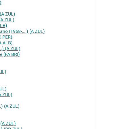
)
 (A ZUL)
(A ZUL)
ALB)
o (1968-....) (A ZUL)
C PER)
A ALB)
.) (A ZUL)
e (FA BRI)
UL)
ZUL)
A ZUL)
.) (A ZUL)
 (A ZUL)