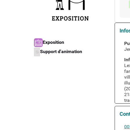
Info
Type de support matériel
Exposition
Pub
Je
Type d'oeuvre
Support d'animation
Inf
Le
fan
vil
ill
(20
21
tr
Con
Co
00