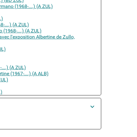
.) (BD ZUL)
rmano (1968-....) (A ZUL)
L)
....) (A ZUL)
 (1968-....) (A ZUL)
ec l'exposition Albertine de Zullo,
UL)
...) (A ZUL)
tine (1967-....) (A ALB)
ZUL)
L)