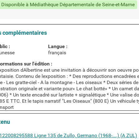
Disponible à Médiathèque Départementale de Seine-et-Marne
s complémentaires
lic :
Langue :
unesse
français
ormations sur l'édition :
xposition dAlbertine est une invitation à découvrir son oeuvre port
taisie. Contenu de lexposition : * Des reproductions encadrées e
le - Les gratte-ciel - A la montagne - Les oiseaux * Deux séries 
ustration originale et variante pour« Le chat botté» * Un carnet d
06) * Un texte encadré sur lartiste + signalétique * Une valise d
85 E TTC. Et le tapis narratif "Les Oiseaux" (800 E) Un véhicule 
ansport
tenu
ntient
122008295588 Ligne 135 de Zullo, Germano (1968-....) (A ZUL)