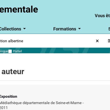
Aller
Vou
Vous
au
êtes
êtes
Vous êt
contenu
un
particulie
un
principal
?
Collections
Formations
parti
?
alogue
Portail
n auteur
Type de support matériel
Exposition
Médiathèque départementale de Seine-et-Marne
-
2011