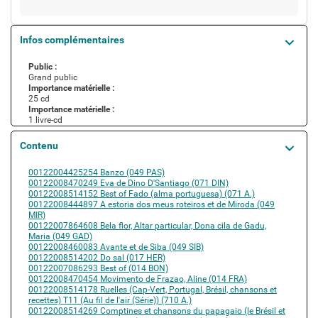
Infos complémentaires
Public :
Grand public
Importance matérielle :
25 cd
Importance matérielle :
1 livre-cd
Contenu
Contient
00122004425254 Banzo (049 PAS)
00122008470249 Eva de Dino D'Santiago (071 DIN)
00122008514152 Best of Fado (alma portuguesa) (071 A.)
00122008444897 A estoria dos meus roteiros et de Miroda (049
MIR)
00122007864608 Bela flor, Altar particular, Dona cila de Gadu,
Maria (049 GAD)
00122008460083 Avante et de Siba (049 SIB)
00122008514202 Do sal (017 HER)
00122007086293 Best of (014 BON)
00122008470454 Movimento de Frazao, Aline (014 FRA)
00122008514178 Ruelles (Cap-Vert, Portugal, Brésil, chansons et
recettes) T11 (Au fil de l'air (Série)) (710 A.)
00122008514269 Comptines et chansons du papagaio (le Brésil et