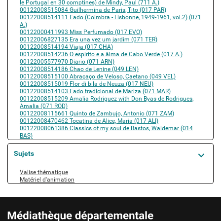
le Portugal en 30 comptines) de Mindy, Paul (711 A.)
00122008515084 Guilhermina de Paris, Tito (017 PAR)
00122008514111 Fado (Coimbra - Lisbonne, 1949-1961, vol.2) (071
A.)
00122000411993 Miss Perfumado (017 EVO)
00122006827135 Era una vez um jardim (071 TER)
00122008514194 Viaja (017 CHA)
00122008514236 O espirito e a âlma de Cabo Verde (017 A.)
00122005577970 Diario (071 ARN)
00122008514186 Chao de Lenine (049 LEN)
00122008515100 Abraçaço de Veloso, Caetano (049 VEL)
00122008515019 Flor di bila de Neuza (017 NEU)
00122008514103 Fado tradicional de Mariza (071 MAR)
00122008515209 Amalia Rodriguez with Don Byas de Rodrigues,
Amalia (071 ROD)
00122008115661 Quinto de Zambujo, Antonio (071 ZAM)
00122008470462 Tocatina de Alice, Maria (017 ALI)
00122008061386 Classics of my soul de Bastos, Waldemar (014
BAS)
Sujets
A pour sujet
Valise thématique
Matériel d'animation
AUTRES INFORMATIONS ET MENTIONS LÉGALES