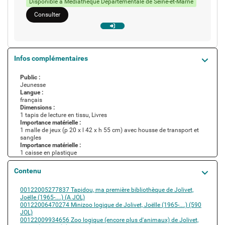
Disponible à Médiathèque Départementale de Seine-et-Marne
Consulter
Infos complémentaires
Public :
Jeunesse
Langue :
français
Dimensions :
1 tapis de lecture en tissu, Livres
Importance matérielle :
1 malle de jeux (p 20 x l 42 x h 55 cm) avec housse de transport et
sangles
Importance matérielle :
1 caisse en plastique
Contenu
Contient
00122005277837 Tapidou, ma première bibliothèque de Jolivet,
Joëlle (1965-....) (A JOL)
00122006470274 Minizoo logique de Jolivet, Joëlle (1965-....) (590
JOL)
00122009934656 Zoo logique (encore plus d'animaux) de Jolivet,