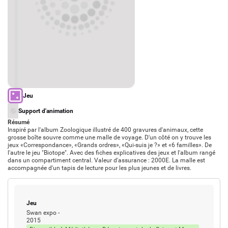
Actions culturelles
Desserte documentaire
Accompagnement au quotidien
Accompagnement de projets
Ressources
pro
Tutoriels Syrtis
Veille professionnelle
Fiches pratiques
Type de support matériel
Jeu
Publications
Type d'oeuvre
Support d'animation
Résumé
Inspiré par l'album Zoologique illustré de 400 gravures d'animaux, cette
grosse boîte souvre comme une malle de voyage. D'un côté on y trouve les
jeux «Correspondance», «Grands ordres», «Qui-suis je ?» et «6 familles». De
l'autre le jeu "Biotope". Avec des fiches explicatives des jeux et l'album rangé
dans un compartiment central. Valeur d'assurance : 2000E. La malle est
accompagnée d'un tapis de lecture pour les plus jeunes et de livres.
Type de support matériel
Jeu
Swan expo
-
2015