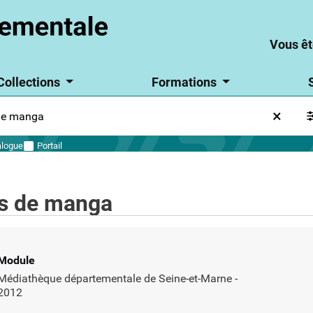
Aller
Vou
Vous
au
êtes
êtes
Vous êt
contenu
un
particulie
un
principal
?
Collections
Formations
parti
?
alogue
Portail
es de manga
Type de support matériel
Module
Médiathèque départementale de Seine-et-Marne
-
2012