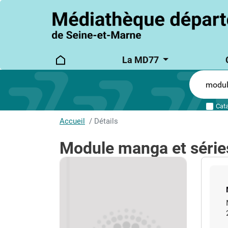
logo
Main
La MD77
main_menu
navigation
Cat
Accueil
Détails
Module manga et séri