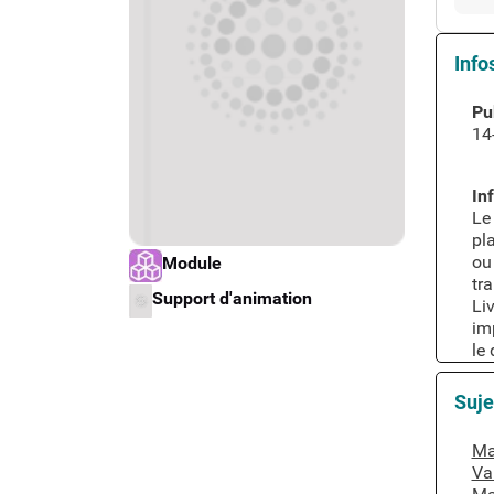
Info
Pub
14
Inf
Le 
pl
ou
Type de support matériel
Module
tr
Type d'oeuvre
Support d'animation
Liv
im
le
Suje
A 
Ma
Va