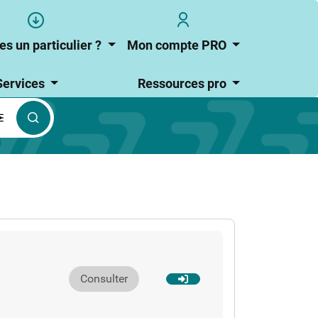
s
User
user_account
account
es un particulier ?
Mon compte PRO
r
menu
Services
Ressources pro
culier
Consulter