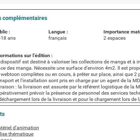
s complémentaires
lic :
Langue :
Importance maté
-18 ans
français
2 espaces
ormations sur l'édition :
dispositif est destiné à valoriser les collections de manga et à invi
ace des manga. Nécessite une surface d'environ 4m2. Il est prop
 webtoon complètes ou en cours, à prêter sur place, ainsi que 2 p
ansport et l'installation sont pris en charge par un agent de la M
raison : la livraison est assurée par le référent logistique de la 
pérativement prévoir la présence de personnel des services tec
 déchargement lors de la livraison et pour le chargement lors de 
ts
pour sujet
tériel d'animation
lise thématique