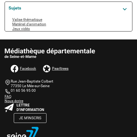
Sujets
A pour sujet
Valise thématique
Matériel d'animation
Jeux vidéo
AUTRES INFORMATIONS ET MENTIONS LÉGALES
Facebook
Pearltrees
Informations de contact
Bloc
Rue Jean-Baptiste Colbert
de
77350 Le Mée-sur-Seine
texte
01 60 56 95 00
Une question ?
Bloc
FAQ
Nous écrire
de
Bloc
LETTRE
texte
de
D'INFORMATION
texte
JE M'INSCRIS
Bloc
de
texte