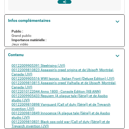
Infos complémentaires
Public :
Grand public
Importance matérielle :
Jeux vidéo
Contenu
Contient
00122009905391 Steelrising (JVI)
00122009810823 Assassin's creed origins et de Ubisoft, Montréal,
Canada (JVI)
00122009905516 WWI Isonzo : Italian Front (Deluxe Edition) (JVI)
00122009810815 Assassin's creed Valhalla et de Ubisoft, Montréal,
Canada (JVI)
00122010122044 Anno 1800 - Console Edition (XB ANN)
00122009905433 Requiem (A plague tale (Série)) et de Asobo
studio (JVI)
00122009810898 Vanguard (Call of duty (Série)) et de Treyarch
invention (JVI)
00122009810849 Innocence (A plague tale (Série)) et de Asobo
studio (JVI)
00122009810831 Black ops cold war (Call of duty (Série)) et de
Treyarch invention (JVI)