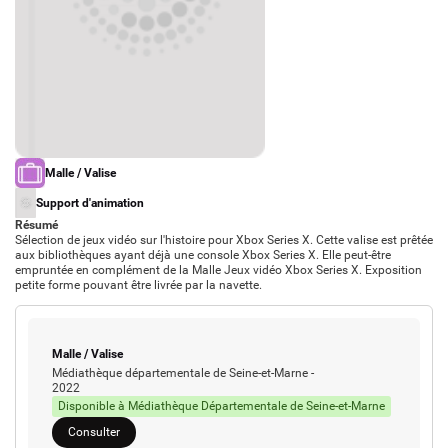
Actions culturelles
Desserte documentaire
Accompagnement au quotidien
Accompagnement de projets
Ressources
pro
Tutoriels Syrtis
Veille professionnelle
Type de support matériel
Malle / Valise
Fiches pratiques
Publications
Type d'oeuvre
Support d'animation
Résumé
Sélection de jeux vidéo sur l'histoire pour Xbox Series X. Cette valise est prêtée
aux bibliothèques ayant déjà une console Xbox Series X. Elle peut-être
empruntée en complément de la Malle Jeux vidéo Xbox Series X. Exposition
petite forme pouvant être livrée par la navette.
Type de support matériel
Malle / Valise
Médiathèque départementale de Seine-et-Marne
-
2022
Disponible à Médiathèque Départementale de Seine-et-Marne
Consulter