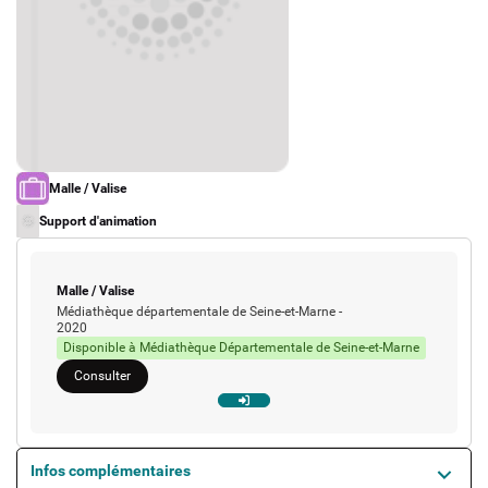
Actions culturelles
Desserte documentaire
Accompagnement au quotidien
Accompagnement de projets
Ressources
pro
Tutoriels Syrtis
Veille professionnelle
Type de support matériel
Malle / Valise
Fiches pratiques
Publications
Type d'oeuvre
Support d'animation
Type de support matériel
Malle / Valise
Médiathèque départementale de Seine-et-Marne
-
2020
Disponible à Médiathèque Départementale de Seine-et-Marne
Consulter
Infos complémentaires