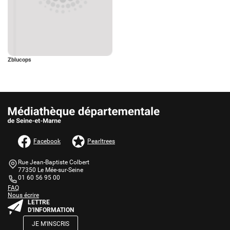
Zblucops
AUTRES INFORMATIONS ET MENTIONS LÉGALES
Facebook
Pearltrees
Informations de contact
Bloc
Rue Jean-Baptiste Colbert
de
77350 Le Mée-sur-Seine
texte
01 60 56 95 00
Une question ?
Bloc
FAQ
Nous écrire
de
Bloc
LETTRE
texte
de
D'INFORMATION
texte
JE M'INSCRIS