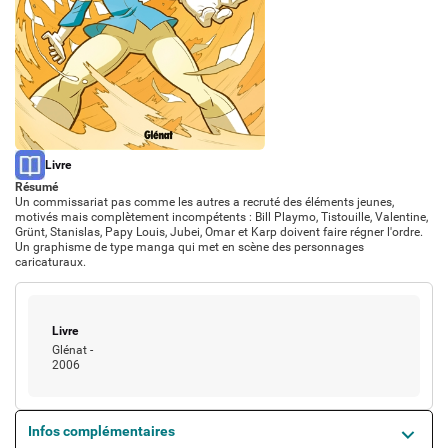
Actions culturelles
Desserte documentaire
Accompagnement au quotidien
Accompagnement de projets
Ressources
pro
Tutoriels Syrtis
Veille professionnelle
Type de support matériel
Livre
Fiches pratiques
Résumé
Publications
Un commissariat pas comme les autres a recruté des éléments jeunes,
motivés mais complètement incompétents : Bill Playmo, Tistouille, Valentine,
Grünt, Stanislas, Papy Louis, Jubei, Omar et Karp doivent faire régner l'ordre.
Un graphisme de type manga qui met en scène des personnages
caricaturaux.
Type de support matériel
Livre
Glénat
-
2006
Infos complémentaires